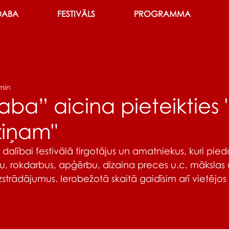
DABA
FESTIVĀLS
PROGRAMMA
 min
ba” aicina pieteikties
dziņam"
 dalībai festivālā tirgotājus un amatniekus, kuri pie
ku, rokdarbus, apģērbu, dizaina preces u.c. mākslas 
strādājumus. Ierobežotā skaitā gaidīsim arī vietējos 