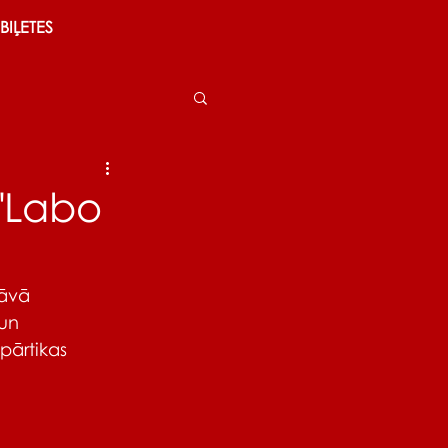
BIĻETES
 "Labo
dāvā 
un 
pārtikas 