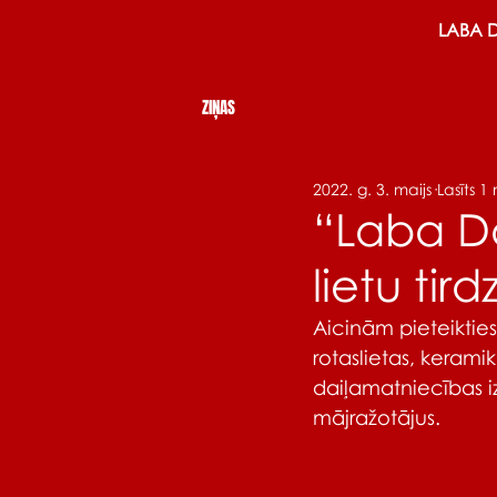
LABA 
ZIŅAS
2022. g. 3. maijs
Lasīts 1
“Laba Da
lietu tir
Aicinām pieteikties
rotaslietas, kerami
daiļamatniecības iz
mājražotājus.