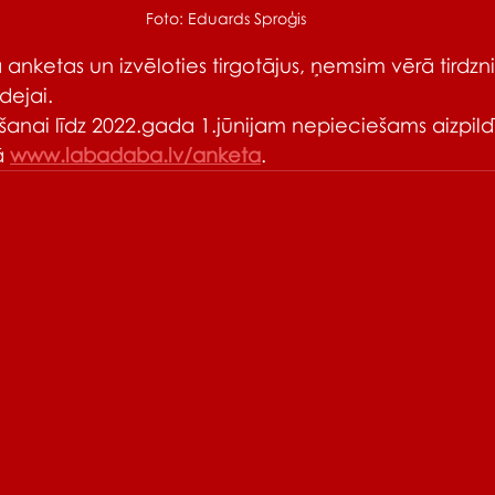
Foto: Eduards Sproģis
 anketas un izvēloties tirgotājus, ņemsim vērā tirdzn
dejai.  
šanai līdz 2022.gada 1.jūnijam nepieciešams aizpild
ā 
www.labadaba.lv/anketa
.