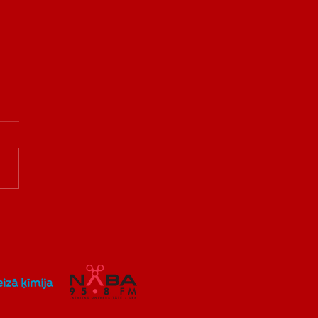
ēņu tintes līdz
ēmbiksēm – LABA DABA
ņo radošo aktivitāšu
grammu