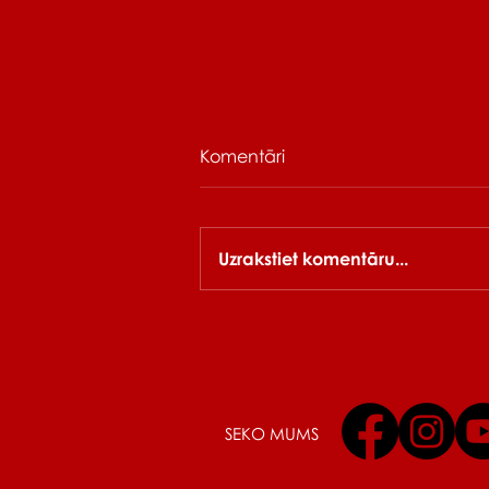
Komentāri
Uzrakstiet komentāru...
Laba Daba 2026
fotogrāfijās
SEKO MUMS