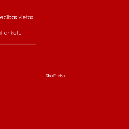
iecības vietas 
īt anketu 
Skatīt visu