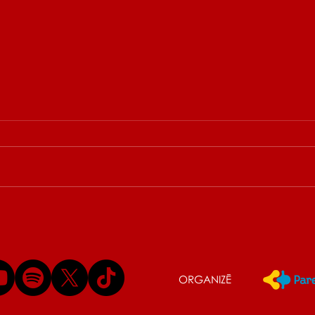
Festivāls Laba Daba sākas
No s
jau šodien
har
izzi
pro
ORGANIZĒ