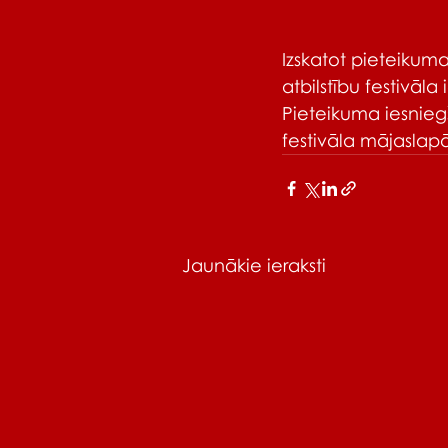
Izskatot pieteikuma
atbilstību festivāla i
Pieteikuma iesnieg
festivāla mājaslap
Jaunākie ieraksti