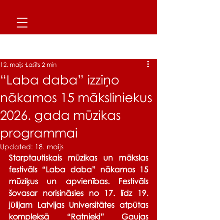
Ieraksts
12. maijs
Lasīts 2 min
“Laba daba” izziņo
nākamos 15 māksliniekus
2026. gada mūzikas
programmai
Updated:
18. maijs
Starptautiskais mūzikas un mākslas 
festivāls “Laba daba” nākamos 15 
mūziķus un apvienības. Festivāls 
šovasar norisināsies no 17. līdz 19. 
jūlijam Latvijas Universitātes atpūtas 
kompleksā “Ratnieki” Gaujas 