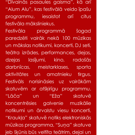
“Dīvainās pasaules gaisma”, kā arī 
“Alum Alu”, kas festivālā veido īpašu 
programmu, iesaistot arī citus 
festivāla māksliniekus. 
Festivāla programmā šogad 
paredzēti vairāk nekā 100 mūzikas 
un mākslas notikumi, koncerti, DJ seti, 
teātra izrādes, performances, dejas, 
dzejas lasījumi, kino, radošās 
darbnīcas, meistarklases, sporta 
aktivitātes un amatnieku tirgus. 
Festivāls norisināsies uz vairākām 
skatuvēm ar atšķirīgu programmu. 
“Lāča” un “Eža” skatuvē 
koncentrēsies galvenie muzikālie 
notikumi un ārvalstu viesu koncerti, 
“Kraukļa” skatuvē notiks elektroniskās 
mūzikas programma, “Suņa” skatuve 
jeb šķūnis būs veltīta teātrim, dejai un 