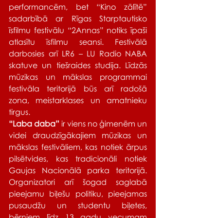
performancēm, bet “Kino zālītē” 
sadarbībā ar Rīgas Starptautisko 
īsfilmu festivālu “2Annas” notiks īpaši 
atlasītu īsfilmu seansi. Festivālā 
darbosies arī LR6 – LU Radio NABA 
skatuve un tiešraides studija. Līdzās 
mūzikas un mākslas programmai 
festivāla teritorijā būs arī radošā 
zona, meistarklases un amatnieku 
tirgus.
“Laba daba”
 ir viens no ģimenēm un 
videi draudzīgākajiem mūzikas un 
mākslas festivāliem, kas notiek ārpus 
pilsētvides, kas tradicionāli notiek 
Gaujas Nacionālā parka teritorijā. 
Organizatori arī šogad saglabā 
pieejamu biļešu politiku, pieejamas 
pusaudžu un studentu biļetes, 
bērniem līdz 13 gadu vecumam 