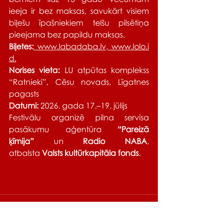
ieeja ir bez maksas, savukārt visiem 
biļešu īpašniekiem telšu pilsētiņa 
pieejama bez papildu maksas.
Biļetes:
www.labadaba.lv
,
www.lolo.i
d
.
Norises vieta:
 LU atpūtas komplekss 
“Ratnieki”, Cēsu novads, Līgatnes 
pagasts
Datumi:
 2026. gada 17.–19. jūlijs
Festivālu organizē pilna servisa 
pasākumu aģentūra 
“Pareizā 
ķīmija”
 un 
Radio NABA
, 
atbalsta 
Valsts kultūrkapitāla fonds
.