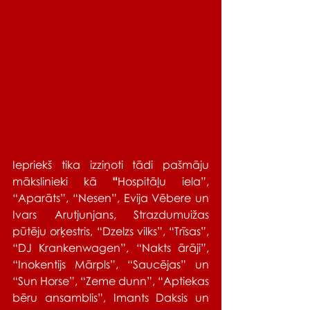
Iepriekš tika izziņoti tādi pašmāju 
mākslinieki kā
 “
Hospitāļu iela”, 
“Aparāts”, “Nesen”, Evija Vēbere un 
Ivars Arutjunjans, Strazdumuižas 
pūtēju orķestris, “Dzelzs vilks”, “Trīsas”, 
“DJ Krankenwagen”, “Nakts ārāji”, 
“Inokentijs Mārpls”, “Saucējas” un 
“Sun Horse”, “Zeme dunn”, “Aptiekas 
bēru ansamblis”, Imants Daksis un 