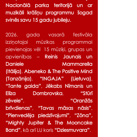
Nacionālā parka teritorijā un ar 
muzikāli krāšņu programmu šogad 
svinēs savu 15 gadu jubileju.
2026. gada vasarā festivāla 
izziņotajai mūzikas programmai 
pievienojas vēl  15 mūziķi, grupas un 
apvienības – 
Reinis Jaunais un 
Daniele Mammarella 
(Itālija)
,
 Abeneko & The Positive Mind 
(Tanzānija)
,
 “INGAJA” (Lietuva)
, 
“Tante gaida”
,
 Jēkabs Nīmanis un 
Elīza Dombrovska
,
 “Stūrī 
zēvele”
,
 “Oranžās 
brīvdienas”
,
 “Tavas māsas nāsis”
, 
“Pienvedēja piedzīvojumi”
,
 “Zōna”, 
“Mighty Jupiter & The Mooncake 
Band”
,
kā arī
LU koris
 “Dziesmuvara”
.