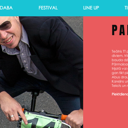
 DABA
FESTIVAL
LINE UP
T
PA
Teātris TT
diviem, t
bauda dzīv
Pārmaiņas
trijatā va
gan tikt 
Abus draug
Kareļins u
Teksts un r
Piektdiena