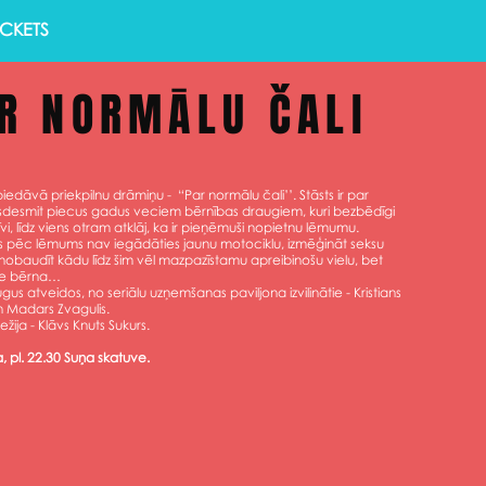
ICKETS
R NORMĀLU ČALI
 piedāvā priekpilnu drāmiņu - “Par normālu čali’’. Stāsts ir par
rīsdesmit piecus gadus veciem bērnības draugiem, kuri bezbēdīgi
i, līdz viens otram atklāj, ka ir pieņēmuši nopietnu lēmumu.
 pēc lēmums nav iegādāties jaunu motociklu, izmēģināt seksu
i nobaudīt kādu līdz šim vēl mazpazīstamu apreibinošu vielu, bet
pie bērna…
us atveidos, no seriālu uzņemšanas paviljona izvilinātie - Kristians
n Madars Zvagulis.
ežija - Klāvs Knuts Sukurs.
, pl. 22.30 Suņa skatuve.