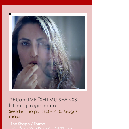
#EUandME ĪSFILMU SEANSS
Īsfilmu programma
Sestdien no pl.
13.00-14.00
Krogus
mājā
The Shape / Forma
rež. Žako Van Dormāls / 4,33 min