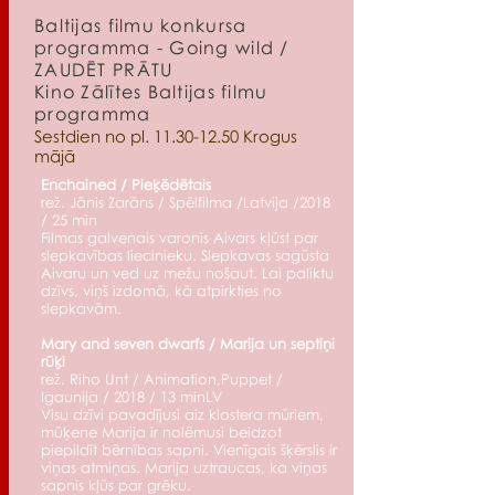
Baltijas filmu konkursa
programma - Going wild /
ZAUDĒT PRĀTU
Kino Zālītes Baltijas filmu
programma
Sestdien no pl.
11.30-12.50
Krogus
mājā
Enchained / Pieķēdētais
rež. Jānis Zarāns / Spēlfilma /Latvija /2018
/ 25 min
Filmas galvenais varonis Aivars kļūst par
slepkavības liecinieku. Slepkavas sagūsta
Aivaru un ved uz mežu nošaut. Lai paliktu
dzīvs, viņš izdomā, kā atpirkties no
slepkavām.
Mary and seven dwarfs / Marija un septiņi
rūķi
rež. Riho Unt / Animation,Puppet /
Igaunija / 2018 / 13 minLV
Visu dzīvi pavadījusi aiz klostera mūriem,
mūķene Marija ir nolēmusi beidzot
piepildīt bērnības sapni. Vienīgais šķērslis ir
viņas atmiņas. Marija uztraucas, ka viņas
sapnis kļūs par grēku.