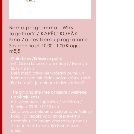
Bērnu programma - Why
together? / KAPĒC KOPĀ?
Kino Zālītes bērnu programma
Sestdien no pl.
10.00-11.00
Krogus
mājā
Colorbirds /Krāsainie putni
rež. Oana Lacroix / animācija / Francija
2018 / 6 min
Lielā mežā dzīvo vienkrāsaini putni, un
katrs no tiem mīt tādas pašas krāsas kokā.
Bet ko darīt, ja putnam ir divas krāsas?
The girl and the Tree of desire / Meitene
un vēlmju koks
rež. Alexandra Lupashko / spēlfilma /
Krievija / 2018 /17,12 min
Žeņa dodas neticamā ceļojumā uz Vēlmju
koku, lai vecāki viņai atkal pievērstu
uzmanību. Pa ceļam viņa satiek pasaku
tēlus un atrod veidu, kā īstenot savu
mērķi.