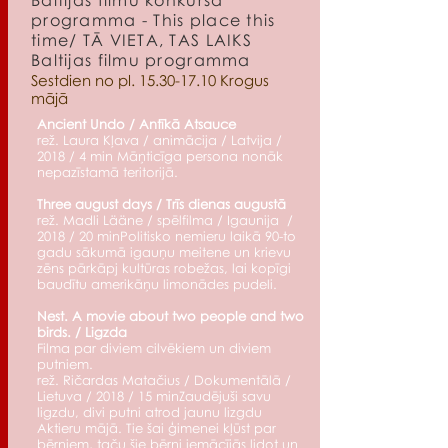
Baltijas filmu konkursa
programma - This place this
time/ TĀ VIETA, TAS LAIKS
Baltijas filmu programma
Sestdien no pl.
15.30-17.10
Krogus
mājā
Ancient Undo / Antīkā Atsauce
rež. Laura Kļava / animācija / Latvija /
2018 / 4 min Māņticīga persona nonāk
nepazīstamā teritorijā.
Three august days / Trīs dienas augustā
rež. Madli Lääne / spēlfilma / Igaunija /
2018 / 20 minPolitisko nemieru laikā 90-to
gadu sākumā igauņu meitene un krievu
zēns pārkāpj kultūras robežas, lai kopīgi
baudītu amerikāņu limonādes pudeli.
Nest. A movie about two people and two
birds. / Ligzda
Filma par diviem cilvēkiem un diviem
putniem.
rež. Ričardas Matačius / Dokumentālā /
Lietuva / 2018 / 15 minZaudējuši savu
ligzdu, divi putni atrod jaunu lizgdu
Aktieru mājā. Tie šai ģimenei kļūst par
bērniem, taču šie bērni iemācījās lidot un