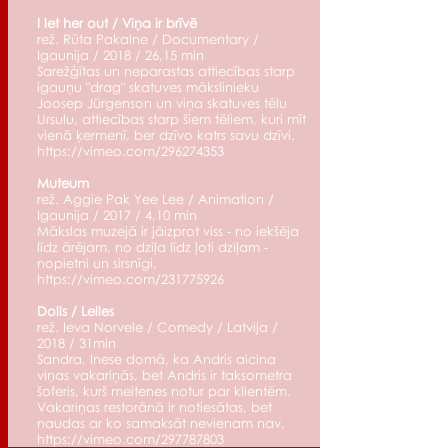
I let her out / Viņa ir brīvē
rež. Rūta Pakalne / Documentary /
Igaunija / 2018 / 26,15 min
Sarežģītas un neparastas attiecības starp
igauņu "drag" skatuves mākslinieku
Joosep Jürgenson un viņa skatuves tēlu
Ursulu, attiecības starp šiem tēliem, kuri mīt
vienā ķermenī, ber dzīvo katrs savu dzīvi.
https://vimeo.com/296274353
Muteum
rež. Aggie Pak Yee Lee / Animation /
Igaunija / 2017 / 4,10 min
Mākslas muzejā ir jāizprot viss - no iekšēja
līdz ārējam, no dziļa līdz ļoti dziļam -
nopietni un sirsnīgi.
https://vimeo.com/231775926
Dolls / Lelles
rež. Ieva Norvele / Comedy / Latvija /
2018 / 31min
Sandra, Inese domā, ka Andris aicina
viņas vakariņās, bet Andris ir taksometra
šoferis, kurš meitenes notur par klientēm.
Vakariņas restorānā ir notiesātas, bet
naudas ar ko samaksāt nevienam nav.
https://vimeo.com/297787803