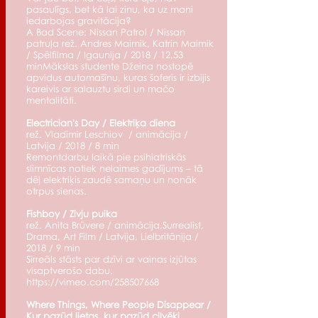
pasaulīgs, bet kā lai zinu, ka uz mani
iedarbojas gravitācija?
A Bad Scene: Nissan Patrol / Nissan
patruļa rež. Andres Maimik, Katrin Maimik
/ Spēlfilma / Igaunija / 2018 / 12,53
minMākslas studente Džeina nostopē
apvidus automašīnu, kuras šoferis ir izbijis
kareivis ar salauztu sirdi un mačo
mentalitāti.
Electrician's Day / Elektriķa diena
rež. Vladimir Leschiov / animācija /
Latvija / 2018 / 8 min
Remontdarbu laikā pie psihiatriskās
slimnīcas notiek nelaimes gadījums – tā
dēļ elektriķis zaudē samaņu un nonāk
otrpus sienas.
Fishboy / Zivju puika
rež. Anita Brūvere / animācija,Surrealist,
Drama, Art Film / Latvija, Lielbritānija /
2018 / 9 min
Sirreāls stāsts par dzīvi ar vainas izjūtas
visaptverošo dabu.
https://vimeo.com/258507668
Where Things, Where People Disappear /
Kur pazūd lietas, kur pazūd cilvēki