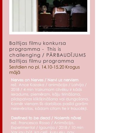
Baltijas filmu konkursa
programma - This is
challenging / PĀRBAUDĪJUMS
Baltijas filmu programma
Sestdien no pl.
14.10-15.20
Krogus
mājā
Nerves on Nerves / Nervi uz nerviem
rež. Ance Kazaka / animācija / Latvija /
2018 / 4 min Vairumam cilvēku ir kāds
ieradums, piemēram, kāju tirināšana,
pildspalvas klikšķināšana vai dungošana.
Kamēr vienam šīs darbības paslīd garām
neievērotas, kādam citam tie ir traucēkļi.
Destined to be dead / Nolemts nāvei
rež. Francesco Rosso / Animācija,
Experimental / Igaunija / 2018 / 10 min
Var jau būt, ka ceļš, kuru eju, nav