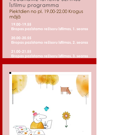
Īsfilmu programma
Piektdien no pl.
19.00-22.00
Krogus
mājā
19.00-19.55
Eiropas pazīstamo režisoru īsfilmas, 1. seanss
20.00-20.55
Eiropas pazīstamo režisoru īsfilmas, 2. seanss
21.00-21.55
Eiropas pazīstamo režisoru īsfilmas, 3. seanss