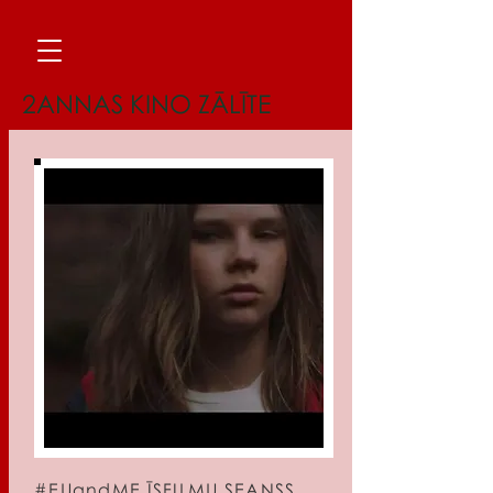
2ANNAS KINO ZĀLĪTE
#EUandME ĪSFILMU SEANSS