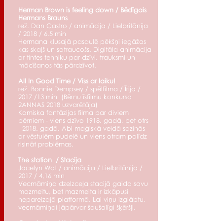
Herman Brown is feeling down / Bēdīgais
Hermans Brauns
rež. Dan Castro / animācija / Lielbritānija
/ 2018 / 6.5 min
Hermana klusajā pasaulē pēkšņi iegāžas
kas skaļš un satraucošs. Digitāla animācija
ar tintes tehniku par dzīvi, trauksmi un
mācīšanos tās pārdzīvot.
All In Good Time / Viss ar laiku!
rež. Bonnie Dempsey / spēlfilma / Īrija /
2017 /13 min (Bērnu īsfilmu konkursa
2ANNAS 2018 uzvarētāja)
Komiska fantāzijas filma par diviem
bērniem - viens dzīvo 1918. gadā, bet otrs
- 2018. gadā. Abi maģiskā veidā sazinās
ar vēstulēm pudelē un viens otram palīdz
risināt problēmas.
The station / Stacija
Jocelyn Wat / animācija / Lielbritānija /
2017 / 4,16 min
Vecmāmiņa dzelzceļa stacijā gaida savu
mazmeitu, bet mazmeita ir izkāpusi
nepareizajā platformā. Lai viņu izglābtu,
vecmāmiņai jāpārvar šaušalīgi šķēršļi.