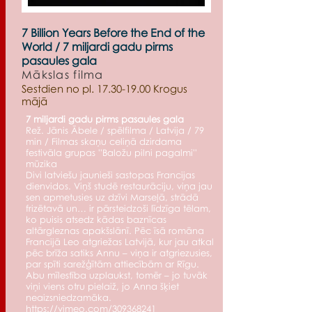
7 Billion Years Before the End of the
World / 7 miljardi gadu pirms
pasaules gala
Mākslas filma
Sestdien no pl.
17.30-19.00
Krogus
mājā
7 miljardi gadu pirms pasaules gala
Rež. Jānis Ābele / spēlfilma / Latvija / 79
min / Filmas skaņu celiņā dzirdama
festivāla grupas ''Baložu pilni pagalmi''
mūzika
Divi latviešu jaunieši sastopas Francijas
dienvidos. Viņš studē restaurāciju, viņa jau
sen apmetusies uz dzīvi Marseļā, strādā
frizētavā un… ir pārsteidzoši līdzīga tēlam,
ko puisis atsedz kādas baznīcas
altārgleznas apakšslānī. Pēc īsā romāna
Francijā Leo atgriežas Latvijā, kur jau atkal
pēc brīža satiks Annu – viņa ir atgriezusies,
par spīti sarežģītām attiecībām ar Rīgu.
Abu mīlestība uzplaukst, tomēr – jo tuvāk
viņi viens otru pielaiž, jo Anna šķiet
neaizsniedzamāka.
https://vimeo.com/309368241