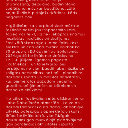
atbrīvošana, dejošana, badmintona
spēlēšana, mūzikas baudīšana, zālē
nejauši izliets putojošs dzēriens, kāds
negaidīts čau…..
Atgādinām, ka starptautiskais mūzikas
festivāls notiks jau trīspadsmito reizi,
tāpēc var teikt, ka tiek iekoptas zināmas
muzikālas tradīcijas un skatījums.
Festivālā skan regejs, etno-folks, roks,
elektro un cita laba mūzika vairkāk kā
90 grupu un DJ apvienību izpildījumā.
2024.gadā festivāls norisināsies no
12.-14. jūlijam Līgatnes pagasta
„Ratniekos”, un tā ietvaros būs
iespējams ne vien baudīt labu mūziku un
spilgtas personības, bet arī – piedalīties
dažādās sporta un mākslas aktivitātēs,
kas piemērotas dažādām vecuma
grupām, arī ģimenēm ar bērniem un
darba kolektīviem!
No citiem festivāliem mēs atšķiramies ar
Laba Daba īpašo atmosfēru, ko veido
dažādi faktori: skaistā daba, labdabīgie
cilvēki, pateicīgais apmeklētāju skaits,
tīrība festivāla laikā, vienlīdzīgais
daudzums gan muzikālajā piedāvājumā,
gan paralēlajās aktivitātes (sporta