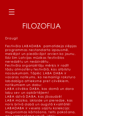
FILOZOFIJA
Draugi!
Festivāla LABADABA pamatideja slēpjas
programmas nestandarta izpausmē,
meklējot un piedāvājot arvien ko jaunu,
līdz šim Latvijas mūzikas festivālos
neredzētu un nedzirdētu.
Festivāla organizētāju mērķis ir radīt
tādu atmosfēru festivālā, kas atbilstu
nosaukumam. Tāpēc LABA DABA ir
vasaras notikums, ko nemainīgi raksturo
labdabīga attieksme pret cilvēkiem,
notikumiem un dabu:
LABA cilvēka DABA, kas domā un dara
labu sev un apkārtējiem!
LABA dzīvā DABA, kas jāsaudzē!
LABA mūzika, izklaide un pieredze, kas
noris brīvā dabā un augstā kvalitātē!
LABADABA ir vesela sajūtu kolekcija:
mugursomas kārtošana, telts pakošana,
acu samiegšana saulē, ideju