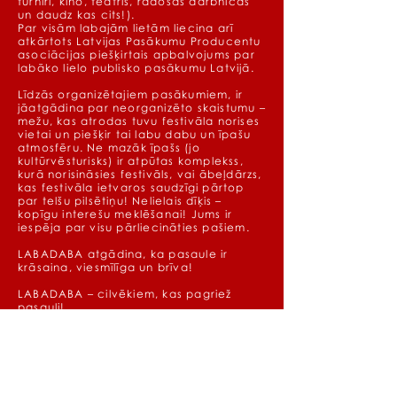
turnīri, kino, teātris, radošās darbnīcas
un daudz kas cits!).
Par visām labajām lietām liecina arī
atkārtots Latvijas Pasākumu Producentu
asociācijas piešķirtais apbalvojums par
labāko lielo publisko pasākumu Latvijā.
Līdzās organizētajiem pasākumiem, ir
jāatgādina par neorganizēto skaistumu –
mežu, kas atrodas tuvu festivāla norises
vietai un piešķir tai labu dabu un īpašu
atmosfēru. Ne mazāk īpašs (jo
kultūrvēsturisks) ir atpūtas komplekss,
kurā norisināsies festivāls, vai ābeļdārzs,
kas festivāla ietvaros saudzīgi pārtop
par telšu pilsētiņu! Nelielais dīķis –
kopīgu interešu meklēšanai! Jums ir
iespēja par visu pārliecināties pašiem.
LABADABA atgādina, ka pasaule ir
krāsaina, viesmīlīga un brīva!
LABADABA – cilvēkiem, kas pagriež
pasauli!
Tiekamies!
SEKO MUMS