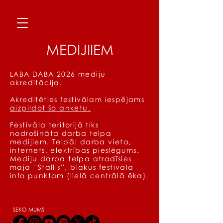
MEDIJIIEM
LABA DABA 2026 mediju
akreditācija.
Akreditēties festivālam iespējams
aizpildot šo anketu.
Festivāla teritorijā tiks
nodrošināta darba telpa
medijiem. Telpā: darba vieta,
internets, elektrības pieslēgums.
Mediju darba telpa atradīsies
mājā ''Stallis'', blakus festivāla
info punktam (lielā centrālā ēka).
SEKO MUMS