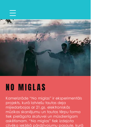
NO MIGLAS
Kamerizrāde “No miglas” ir eksperimentāls
projekts, kurā latviešu tautas deja
mijiedarbojas ar 21.gs. elektroniskās
mūzikas skanējumu un tautas tērpu forma
tiek pielāgota skatuvei un mūsdienīgam
askētismam. “No miglas” tiek izdejota
cilvēka iekšējā pārdzīvojumu pasaule, kurā