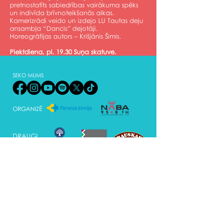
pretnostatīts sabiedrības vairākuma spēks
un indivīda brīvnoteikšanās alkas.
Kamerizrādi veido un izdejo LU Tautas deju
ansambļa “Dancis” dejotāji.
Horeogrāfijas autors – Krišjānis Šimis.
Piektdiena, pl. 19.30 Suņa skatuve.
SEKO MUMS
ORGANIZĒ
DRAUGI